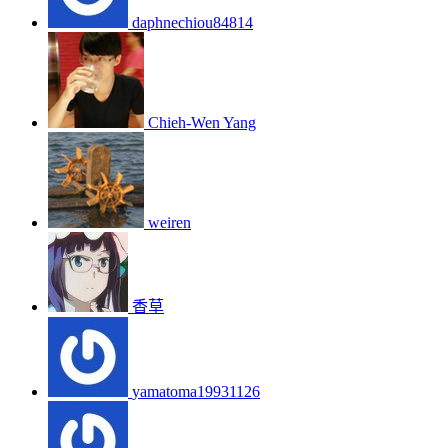
daphnechiou84814
Chieh-Wen Yang
weiren
香草
yamatoma19931126